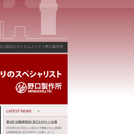
絞り部品のカスタムメイド = 野口製作所
LATEST NEWS
第4回 [自動車部品] 加工EXPO に出展
2018年1月17日から19日まで開催された第4回
[自動車部品] 加工EXPO に出展しました